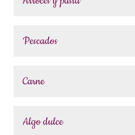
Arroces y pasta
Pescados
Carne
Algo dulce