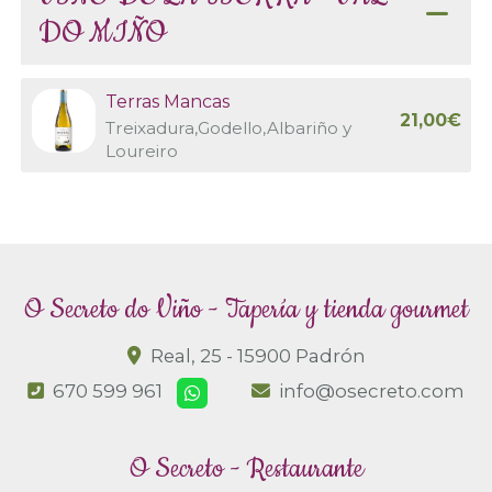
DO MIÑO
Terras Mancas
21,00€
Treixadura,Godello,Albariño y
Loureiro
O Secreto do Viño - Tapería y tienda gourmet
Real, 25 -
15900 Padrón
670 599 961
info@osecreto.com
O Secreto - Restaurante